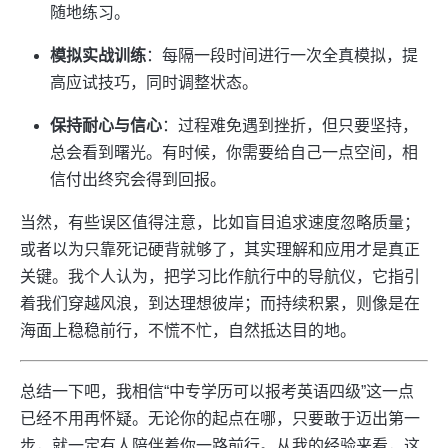
随地练习。
模拟实战训练
：每隔一段时间进行一次全真模拟，提
高应试技巧，同时调整状态。
保持耐心与信心
：过程难免遇到挫折，但只要坚持，
总会看到曙光。有时候，你需要给自己一点空间，相
信付出终究会得到回报。
当然，有些误区值得注意，比如盲目追求速度忽略质量；
或者以为只靠死记硬背就够了，其实理解和应用才是真正
关键。我个人认为，把学习比作航行中的导航仪，它指引
着我们穿越风浪，到达理想彼岸；而持续积累，则像是在
海面上稳稳前行，不慌不忙，自然抵达目的地。
总结一下吧，我相信“中专学历可以报考英语四级”这一点
已经不用再怀疑。无论你的起点在哪，只要敢于迈出第一
步，就一定有人陪伴着你一路前行。从我的经验来看，这