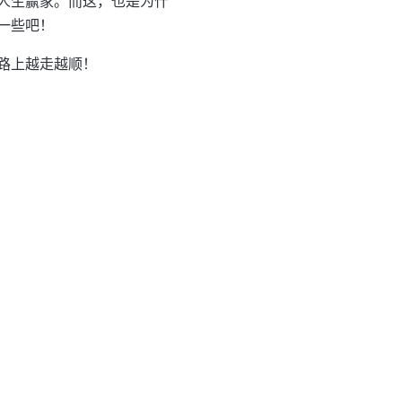
人生赢家。而这，也是为什
一些吧！
路上越走越顺！