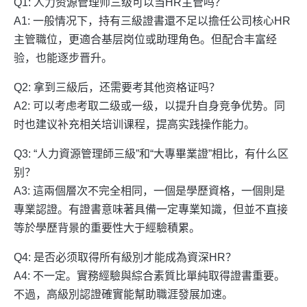
Q1: 人力资源管理师三级可以当HR主管吗？
A1: 一般情况下，持有三級證書還不足以擔任公司核心HR
主管職位，更適合基层岗位或助理角色。但配合丰富经
验，也能逐步晋升。
Q2: 拿到三級后，还需要考其他资格证吗？
A2: 可以考虑考取二级或一级，以提升自身竞争优势。同
时也建议补充相关培训课程，提高实践操作能力。
Q3: “人力資源管理師三級”和“大專畢業證”相比，有什么区
别？
A3: 這兩個層次不完全相同，一個是學歷資格，一個則是
專業認證。有證書意味著具備一定專業知識，但並不直接
等於學歷背景的重要性大于經驗積累。
Q4: 是否必须取得所有級別才能成為資深HR？
A4: 不一定。實務經驗與綜合素質比單純取得證書重要。
不過，高級別認證確實能幫助職涯發展加速。