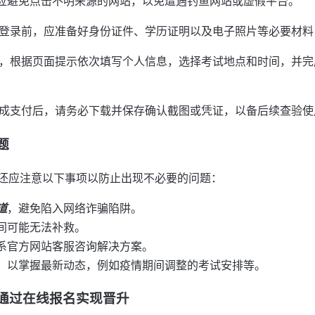
应避免点击不明来源的网站，以免遭遇钓鱼网站或虚假平台。
登录前，应准备好身份证件、学历证明以及电子照片等必要材料
，根据页面提示依次填写个人信息，选择考试地点和时间，并完
成支付后，请务必下载并保存确认截图或凭证，以备后续查验使
题
还应注意以下事项以防止出现不必要的问题：
道
，避免陷入网络诈骗陷阱。
间可能无法补救。
系官方网站客服咨询解决方案。
，以掌握最新动态，例如疫情期间调整的考试安排等。
通过在线报名实现晋升