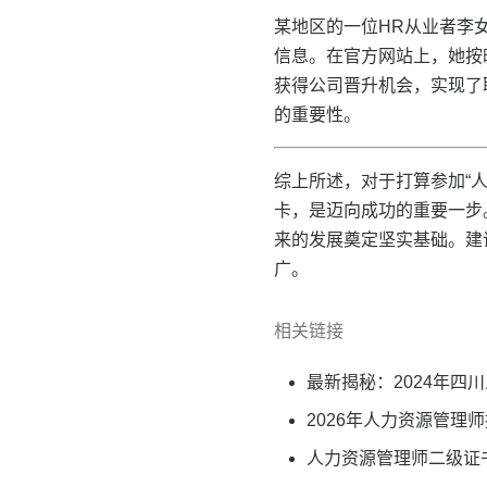
某地区的一位HR从业者李女
信息。在官方网站上，她按
获得公司晋升机会，实现了
的重要性。
综上所述，对于打算参加“人
卡，是迈向成功的重要一步
来的发展奠定坚实基础。建
广。
相关链接
最新揭秘：2024年
2026年人力资源管理
人力资源管理师二级证