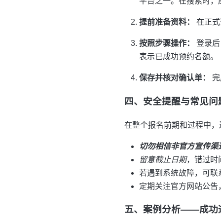
平台之一。在搜索时，
提前准备资料：
在正式
按照步骤操作：
登录后
表示已成功预约名额。
保存并核对确认单：
完
四、安全提醒与常见问
在整个报名前期和过程中，
切勿相信非官方宣传渠
留意截止日期
，错过时
若遇到系统故障，可联
定期关注官方网站公告
五、案例分析——成功