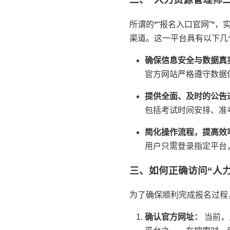
所谓的*“报名入口官网”
渠道。这一平台具有以下几
确保信息安全与数据真
官方网站严格遵守数据
提供全面、及时的公告
包括考试时间安排、准
简化操作流程，提高效
用户只需登录指定平台
三、如何正确访问“人
为了确保顺利完成报名过程
确认官方网址：
当前，