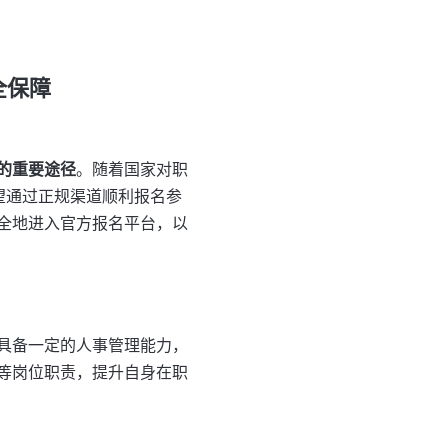
全保障
的重要途径
。随着国家对职
望通过正规渠道顺利报名参
全地进入官方报名平台，以
具备一定的人事管理能力，
等岗位职责，提升自身在职