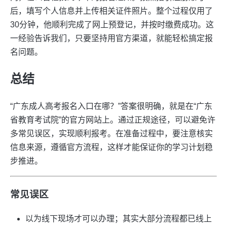
后，填写个人信息并上传相关证件照片。整个过程仅用了
30分钟，他顺利完成了网上预登记，并按时缴费成功。这
一经验告诉我们，只要坚持用官方渠道，就能轻松搞定报
名问题。
总结
“广东成人高考报名入口在哪？”答案很明确，就是在“广东
省教育考试院”的官方网站上。通过正规途径，可以避免许
多常见误区，实现顺利报考。在准备过程中，要注意核实
信息来源，遵循官方流程，这样才能保证你的学习计划稳
步推进。
常见误区
以为线下现场才可以办理；其实大部分流程都已线上