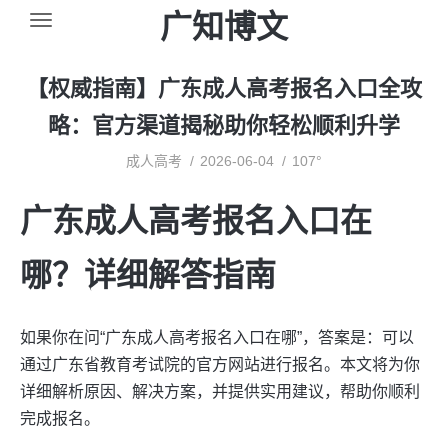
广知博文
【权威指南】广东成人高考报名入口全攻
略：官方渠道揭秘助你轻松顺利升学
成人高考
2026-06-04
107°
广东成人高考报名入口在
哪？详细解答指南
如果你在问“广东成人高考报名入口在哪”，答案是：可以
通过广东省教育考试院的官方网站进行报名。本文将为你
详细解析原因、解决方案，并提供实用建议，帮助你顺利
完成报名。