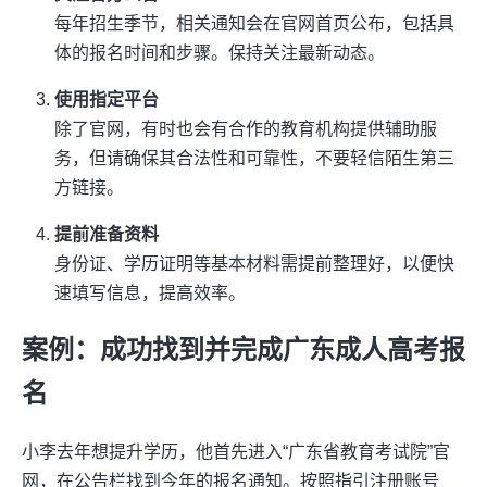
每年招生季节，相关通知会在官网首页公布，包括具
体的报名时间和步骤。保持关注最新动态。
使用指定平台
除了官网，有时也会有合作的教育机构提供辅助服
务，但请确保其合法性和可靠性，不要轻信陌生第三
方链接。
提前准备资料
身份证、学历证明等基本材料需提前整理好，以便快
速填写信息，提高效率。
案例：成功找到并完成广东成人高考报
名
小李去年想提升学历，他首先进入“广东省教育考试院”官
网，在公告栏找到今年的报名通知。按照指引注册账号