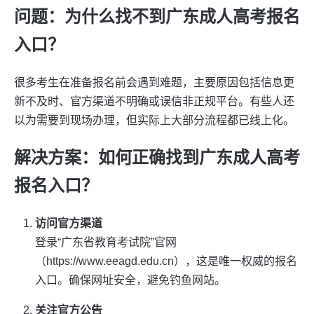
问题：为什么找不到广东成人高考报名
入口？
很多考生在准备报名前会遇到难题，主要原因包括信息更
新不及时、官方渠道不明确或误信非正规平台。有些人还
以为需要到现场办理，但实际上大部分流程都已线上化。
解决方案：如何正确找到广东成人高考
报名入口？
访问官方渠道
登录“广东省教育考试院”官网
（https://www.eeagd.edu.cn），这是唯一权威的报名
入口。确保网址安全，避免钓鱼网站。
关注官方公告