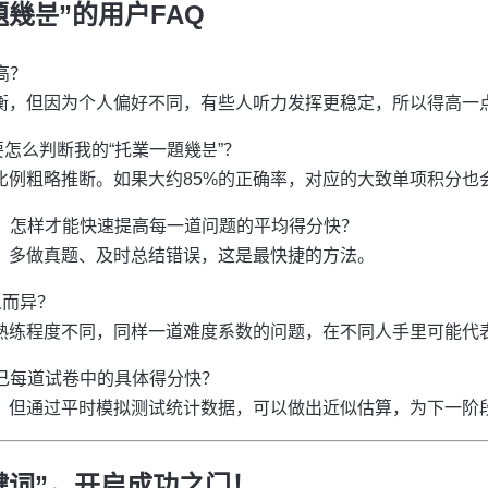
幾분”的用户FAQ
高？
分均衡，但因为个人偏好不同，有些人听力发挥更稳定，所以得高一
，要怎么判断我的“托業一題幾분”？
答比例粗略推断。如果大约85%的正确率，对应的大致单项积分也
月，怎样才能快速提高每一道问题的平均得分快？
构、多做真题、及时总结错误，这是最快捷的方法。
人而异？
础、熟练程度不同，同样一道难度系数的问题，在不同人手里可能代
自己每道试卷中的具体得分快？
算法，但通过平时模拟测试统计数据，可以做出近似估算，为下一阶
键词”，开启成功之门！