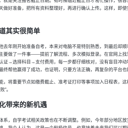
，就是关注报名截止日期。有时候临近截止日才匆忙操作，很容
天做好准备，把所有资料整理好，再进行确认上传。这样，即使
道其实很简单
他去年刚开始准备自考，本来对电脑不是特别熟悉，到最后却顺
主要做了一件事——提前了解流程、多次模拟登录。在官网上找
认证→选择科目→支付费用，每一步都仔细核对，没有盲目冲动
最终帮他赢得了成功，也证明，只要方法正确，再复杂的平台也
能，将重要节点如缴费截止、准考证打印等事项加入日程表，这
败”。
化带来的新机遇
体系，自学考试相关政策也在不断调整。例如，今年部分地区放
格。我个人认为，这是一个积极信号，也意味着未来我们可以期