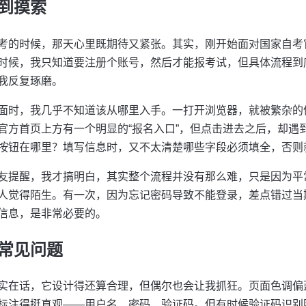
到摸索
考的时候，那天心里既期待又紧张。其实，刚开始面对国家自考官
时候，我只知道要注册个账号，然后才能报考试，但具体流程到
我反复琢磨。
面时，我几乎不知道该从哪里入手。一打开浏览器，就被繁杂的
官方首页上方有一个明显的“报名入口”，但点击进去之后，却遇
按钮在哪里？填写信息时，又不太清楚哪些字段必须填全，否则
友提醒，我才搞明白，其实整个流程并没有那么难，只是因为平
人觉得陌生。有一次，因为忘记密码导致不能登录，差点错过当
信息，是非常必要的。
常见问题
实在话，它设计得还算合理，但偶尔也会让我抓狂。页面色调偏
标注得挺直观——用户名、密码、验证码。但有时候验证码识别