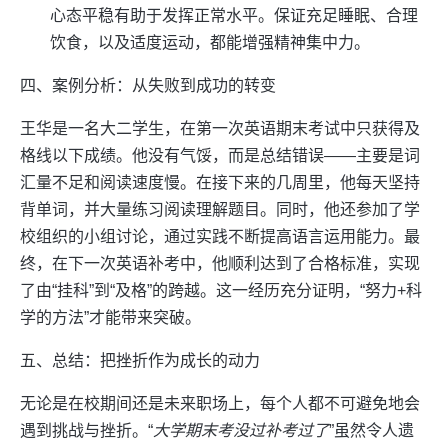
心态平稳有助于发挥正常水平。保证充足睡眠、合理
饮食，以及适度运动，都能增强精神集中力。
四、案例分析：从失败到成功的转变
王华是一名大二学生，在第一次英语期末考试中只获得及
格线以下成绩。他没有气馁，而是总结错误——主要是词
汇量不足和阅读速度慢。在接下来的几周里，他每天坚持
背单词，并大量练习阅读理解题目。同时，他还参加了学
校组织的小组讨论，通过实践不断提高语言运用能力。最
终，在下一次英语补考中，他顺利达到了合格标准，实现
了由“挂科”到“及格”的跨越。这一经历充分证明，“努力+科
学的方法”才能带来突破。
五、总结：把挫折作为成长的动力
无论是在校期间还是未来职场上，每个人都不可避免地会
遇到挑战与挫折。“
大学期末考没过补考过了
”虽然令人遗