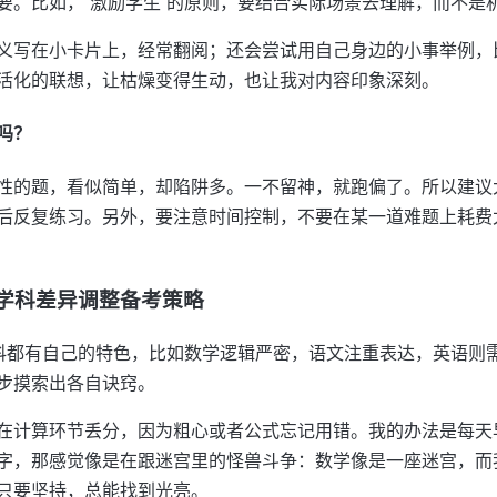
要。比如，“激励学生”的原则，要结合实际场景去理解，而不是
义写在小卡片上，经常翻阅；还会尝试用自己身边的小事举例，
活化的联想，让枯燥变得生动，也让我对内容印象深刻。
吗？
性的题，看似简单，却陷阱多。一不留神，就跑偏了。所以建议
后反复练习。另外，要注意时间控制，不要在某一道难题上耗费
学科差异调整备考策略
学科都有自己的特色，比如数学逻辑严密，语文注重表达，英语则
步摸索出各自诀窍。
在计算环节丢分，因为粗心或者公式忘记用错。我的办法是每天
字，那感觉像是在跟迷宫里的怪兽斗争：数学像是一座迷宫，而
只要坚持，总能找到光亮。