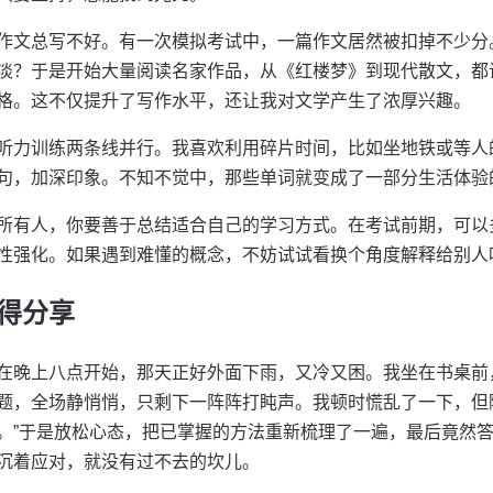
作文总写不好。有一次模拟考试中，一篇作文居然被扣掉不少分
淡？于是开始大量阅读名家作品，从《红楼梦》到现代散文，都
格。这不仅提升了写作水平，还让我对文学产生了浓厚兴趣。
听力训练两条线并行。我喜欢利用碎片时间，比如坐地铁或等人
句，加深印象。不知不觉中，那些单词就变成了一部分生活体验
所有人，你要善于总结适合自己的学习方式。在考试前期，可以
性强化。如果遇到难懂的概念，不妨试试看换个角度解释给别人
得分享
在晚上八点开始，那天正好外面下雨，又冷又困。我坐在书桌前
题，全场静悄悄，只剩下一阵阵打盹声。我顿时慌乱了一下，但
。”于是放松心态，把已掌握的方法重新梳理了一遍，最后竟然
沉着应对，就没有过不去的坎儿。