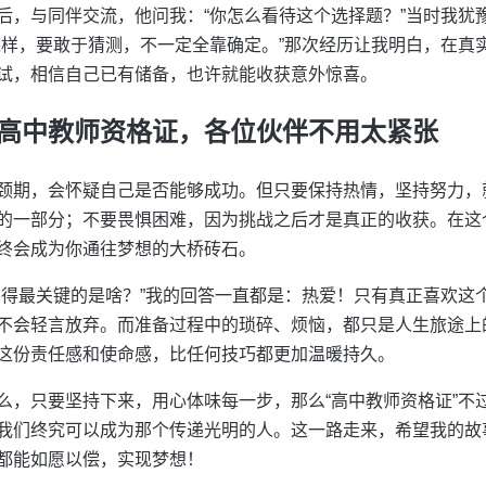
后，与同伴交流，他问我：“你怎么看待这个选择题？”当时我犹豫
这样，要敢于猜测，不一定全靠确定。”那次经历让我明白，在真
试，相信自己已有储备，也许就能收获意外惊喜。
高中教师资格证，各位伙伴不用太紧张
颈期，会怀疑自己是否能够成功。但只要保持热情，坚持努力，
的一部分；不要畏惧困难，因为挑战之后才是真正的收获。在这
终会成为你通往梦想的大桥砖石。
觉得最关键的是啥？”我的回答一直都是：热爱！只有真正喜欢这
不会轻言放弃。而准备过程中的琐碎、烦恼，都只是人生旅途上
这份责任感和使命感，比任何技巧都更加温暖持久。
么，只要坚持下来，用心体味每一步，那么“高中教师资格证”不
我们终究可以成为那个传递光明的人。这一路走来，希望我的故
都能如愿以偿，实现梦想！