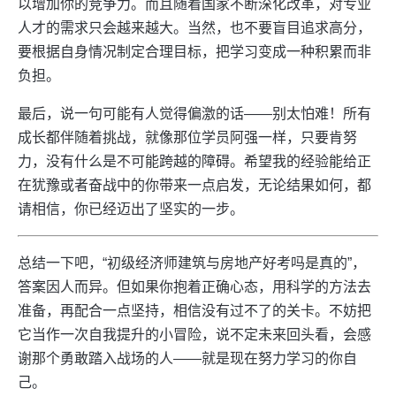
以增加你的竞争力。而且随着国家不断深化改革，对专业
人才的需求只会越来越大。当然，也不要盲目追求高分，
要根据自身情况制定合理目标，把学习变成一种积累而非
负担。
最后，说一句可能有人觉得偏激的话——别太怕难！所有
成长都伴随着挑战，就像那位学员阿强一样，只要肯努
力，没有什么是不可能跨越的障碍。希望我的经验能给正
在犹豫或者奋战中的你带来一点启发，无论结果如何，都
请相信，你已经迈出了坚实的一步。
总结一下吧，“初级经济师建筑与房地产好考吗是真的”，
答案因人而异。但如果你抱着正确心态，用科学的方法去
准备，再配合一点坚持，相信没有过不了的关卡。不妨把
它当作一次自我提升的小冒险，说不定未来回头看，会感
谢那个勇敢踏入战场的人——就是现在努力学习的你自
己。