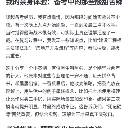
我的亲身体验：备考中的那些酸甜苦辣
谈起备考经历，我有点惭愧，因为那段时间确实熬过不少
夜。有一次晚上九点开始刷题，一直到凌晨三点才收手。
当时觉得题海战术很有效，可实际上真正理解还差了一
截。在复习过程中，我发现一些知识点，比如“建设工程相
关法律法规”、“房地产开发流程”等内容，看似枯燥，却极
其重要。
这里分享一个小案例：有位学生叫阿强，是个刚毕业两年
的新人。他原本对这些专业理论一窍不通，每天拼命背
书，却屡屡出错。一番反思后，他改变策略，把重点放在
理解上，用生活中的例子串联概念，比如把土地使用权转
让比作买卖二手房，用实际场景去加深印象。结果第二次
模考就提升明显，并最终成功拿证。这告诉我们，“死记硬
背”固然重要，但结合实践、理解为王才是真正突破口。