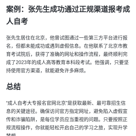
案例：张先生成功通过正规渠道报考成
人自考
张先生居住在北京，他曾试图通过一些第三方平台进行报
名，但都未能成功或遇到虚假信息。在他联系了北京市教
育考试院后，获得了准确的网址和操作流程，最终顺利完
成了2023年的成人高等教育本科段考试。他强调，只要坚
持使用官方渠道，就能避免许多麻烦。
总结
“成人自考大专报名官网北京”是获取最新、最可靠招生信
息的关键途径。确保访问官方指定网址，避免陷入虚假宣
传和诈骗陷阱，是每位学员应当重视的问题。只要按照正
规流程操作，你就能轻松开启自己的学习之旅，实现升学
梦想。