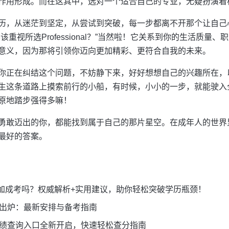
作用形成。而在这其中，选对一个适合自己的专业，无疑扮演着
历，从迷茫到坚定，从尝试到突破，每一步都离不开那个让自己
重视所选Professional？”当然啦！它关系到你的生活质量
意义，因为那将引领你迈向更加精彩、更符合自我的未来。
你正在纠结这个问题，不妨静下来，好好想想自己的兴趣所在，
生这条道路上摸索前行的小船，有时候，小小的一步，就能驶入
原地踏步强得多嘛！
勇敢迈出的你，都能找到属于自己的那片星空。在成年人的世界
最好的答案。
加成考吗？权威解析+实用建议，助你轻松突破学历瓶颈！
表出炉：最新安排与备考指南
成绩查询入口全新开启，快速轻松查分指南