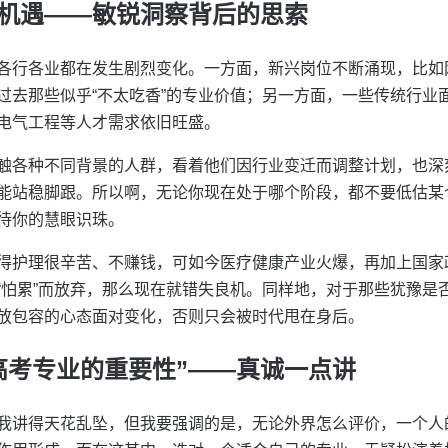
机遇——敏锐洞察背后的思索
各行各业都在发生剧烈变化。一方面，新兴岗位不断涌现，比如
过去那些似乎“不太吃香”的专业价值；另一方面，一些传统行业
电气工程等人才需求依旧旺盛。
触各种不同背景的人群，看着他们因行业变迁而调整计划，也深
能站稳脚跟。所以啊，无论你现在处于哪个阶段，都不要低估某
待你的慧眼识珠。
得护理很辛苦、不赚钱，可如今医疗健康产业火爆，再加上国家
“怕累”而放弃，那么现在就错失良机。同样地，对于那些犹豫是
放包容的心态面对变化，否则只会被时代甩在身后。
高考专业的重要性”——真诚一点讲
我讲得天花乱坠，但我要强调的是，无论外界怎么评价，一个人