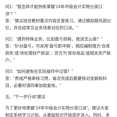
问1：“我怎样才能熟练掌握‘24年中级会计实物分录口
诀’？”
答：“建议结合教材重点内容反复练习，通过模拟题巩固记
忆，并总结常见业务场景对应的口诀。”
问2：“遇到特殊业务，比如盘亏损耗，我该怎么做？”
答：“针对盘亏，可采用‘盘亏即冲销’，相应编制借方‘仓库
损失’或‘待处理财产损溢’，贷方为‘库存商品’或相关资产账
户。”
问3：“如何避免在实际操作中过错？”
答：“养成严格审核习惯，每次完成后都要核对金额和科
目，必要时请同事协助复核。”
五、“下一步行动”建议
为了更好地掌握“24年中级会计实物分录口诀”，建议大家
制定系统学习计划，从基础知识开始逐步深入。同时，多