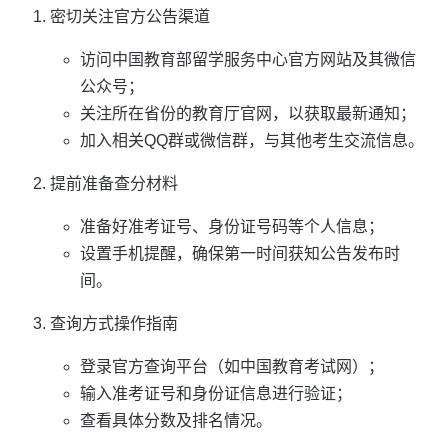
密切关注官方公告渠道
访问中国教育部留学服务中心官方网站及其微信
公众号；
关注所在省份的教育厅官网，以获取最新通知；
加入相关QQ群或微信群，与其他考生交流信息。
提前准备查分材料
准备好准考证号、身份证号码等个人信息；
设置手机提醒，确保第一时间获知公告发布时
间。
查询方式操作指南
登录官方查询平台（如中国教育考试网）；
输入准考证号和身份证信息进行验证；
查看具体分数及排名情况。