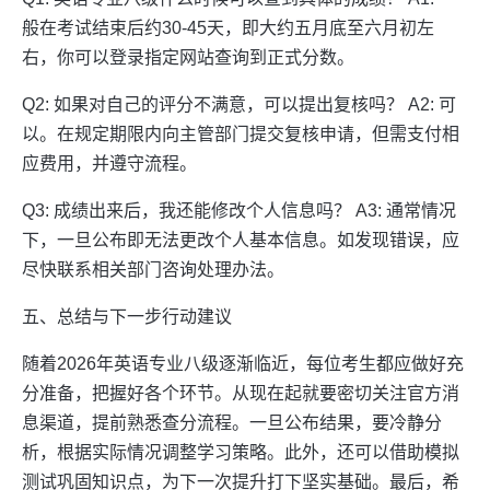
般在考试结束后约30-45天，即大约五月底至六月初左
右，你可以登录指定网站查询到正式分数。
Q2: 如果对自己的评分不满意，可以提出复核吗？ A2: 可
以。在规定期限内向主管部门提交复核申请，但需支付相
应费用，并遵守流程。
Q3: 成绩出来后，我还能修改个人信息吗？ A3: 通常情况
下，一旦公布即无法更改个人基本信息。如发现错误，应
尽快联系相关部门咨询处理办法。
五、总结与下一步行动建议
随着2026年英语专业八级逐渐临近，每位考生都应做好充
分准备，把握好各个环节。从现在起就要密切关注官方消
息渠道，提前熟悉查分流程。一旦公布结果，要冷静分
析，根据实际情况调整学习策略。此外，还可以借助模拟
测试巩固知识点，为下一次提升打下坚实基础。最后，希