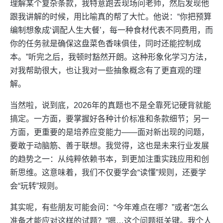
理解某个复杂条款，我特意跑去现场问老师，然后发现他
跟我讲解的时候，用比喻真的帮了大忙。他说：“你把预算
编制想象成‘调配人生大餐’，每一种食材代表不同费用，而
你的任务就是确保这盘菜色香味俱佳，同时还能控制成
本。”听完之后，我顿时豁然开朗。这种形象化学习方法，
对我帮助很大，也让我对一些抽象概念有了更直观的理
解。
当然啦，说到底，2026年的真题也不是全靠死记硬背就能
搞定。一方面，要掌握好各种计价标准和条款细节；另一
方面，更重要的是培养应变能力——面对新出现的问题，
要敢于动脑筋、善于联想。我觉得，这也是未来行业发展
的趋势之一：从纯粹依赖书本，到更加注重实践应用和创
新思维。这意味着，我们不仅要学会“读懂”规则，还要学
会“玩转”规则。
其实呢，有些朋友可能会问：“今年难点在哪？”或者“怎么
准备才能应对这样的试题？”嗯…这个问题挺关键。我个人