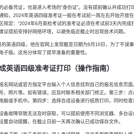
的必备凭证，也是进入考场的“身份证”。没有提前确认并成功打
通知，2024年英语四级准考证一般在考试前一周左右开始开放
规定：“2024年6月英检考试的准考证必须在考试前3天内完成
建议提前安排好网络环境，以避免临近截止时出现技术问题。
月的英语四级，他在官网上发现截至日期为6月10日，为了不误
电子版。这充分体现了提早准备的重要性。
成英语四级准考证打印（操作指南）
报名网站或官方指定平台输入个人信息找到自己的报名信息页面
号、照片等。如有错误，应及时联系相关部门修正。第三步：点击“
电脑或手机中。第四步：选择合适设备进行纸质打印，同时检查
设备故障导致无法及时获取，可以提前使用不同浏览器、多台设
设置自动提醒，在截止日前一天再次确认已成功保存文件。