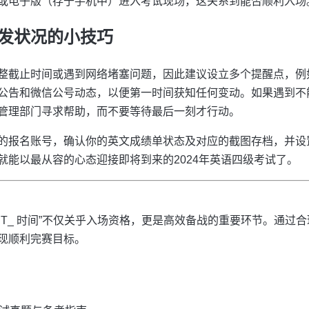
或电子版（存于手机中）进入考试现场，这关系到能否顺利入场
发状况的小技巧
整截止时间或遇到网络堵塞问题，因此建议设立多个提醒点，例
公告和微信公号动态，以便第一时间获知任何变动。如果遇到不
管理部门寻求帮助，而不要等待最后一刻才行动。
的报名账号，确认你的英文成绩单状态及对应的截图存档，并设
就能以最从容的心态迎接即将到来的2024年英语四级考试了。
INT_ 时间”不仅关乎入场资格，更是高效备战的重要环节。通过
现顺利完赛目标。