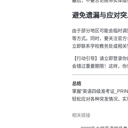
最后，不要忘记携带实体版
避免遗漏与应对突
由于部分地区可能会临时调
等方式。同时，要关注官方
立即联系学校教务处或相关
【行动引导】请立即登录你
会错过重要期限！这样，你
总结
掌握“英语四级准考证_PR
轻松应对各种突发情况，实
相关链接