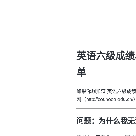
英语六级成绩
单
如果你想知道“英语六级成
网（http://cet.neea
问题：为什么我无