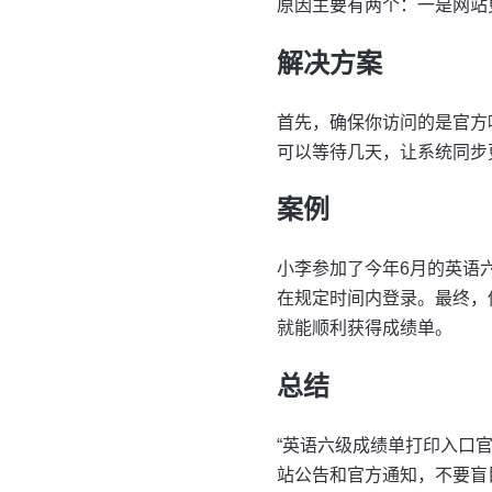
原因主要有两个：一是网站
解决方案
首先，确保你访问的是官方
可以等待几天，让系统同步
案例
小李参加了今年6月的英语
在规定时间内登录。最终，
就能顺利获得成绩单。
总结
“英语六级成绩单打印入口
站公告和官方通知，不要盲