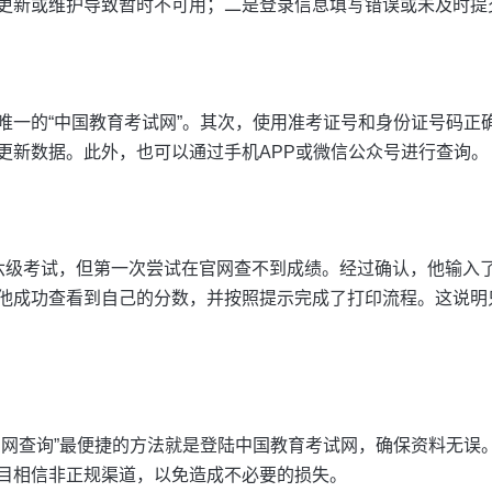
更新或维护导致暂时不可用；二是登录信息填写错误或未及时提
唯一的“中国教育考试网”。其次，使用准考证号和身份证号码正
更新数据。此外，也可以通过手机APP或微信公众号进行查询。
六级考试，但第一次尝试在官网查不到成绩。经过确认，他输入
他成功查看到自己的分数，并按照提示完成了打印流程。这说明
官网查询”最便捷的方法就是登陆中国教育考试网，确保资料无误
目相信非正规渠道，以免造成不必要的损失。