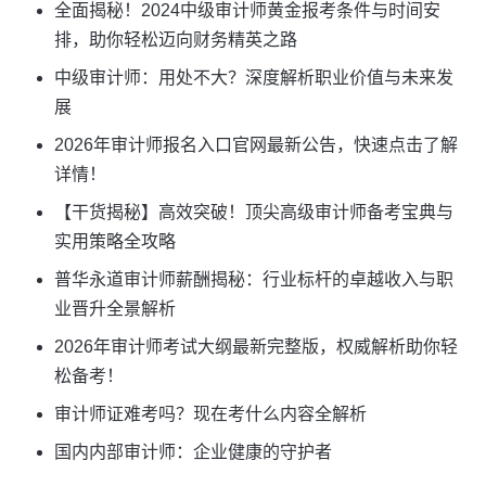
全面揭秘！2024中级审计师黄金报考条件与时间安
排，助你轻松迈向财务精英之路
中级审计师：用处不大？深度解析职业价值与未来发
展
2026年审计师报名入口官网最新公告，快速点击了解
详情！
【干货揭秘】高效突破！顶尖高级审计师备考宝典与
实用策略全攻略
普华永道审计师薪酬揭秘：行业标杆的卓越收入与职
业晋升全景解析
2026年审计师考试大纲最新完整版，权威解析助你轻
松备考！
审计师证难考吗？现在考什么内容全解析
国内内部审计师：企业健康的守护者