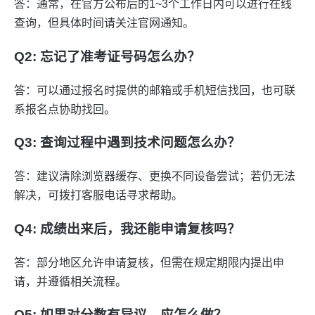
答：通常，在官方公布后的1~3个工作日内可以进行在线
查询，但具体时间请关注官网通知。
Q2: 忘记了准考证号码怎么办？
答：可以通过报名时提供的邮箱或手机短信找回，也可联
系报名点协助找回。
Q3: 查询过程中遇到技术问题怎么办？
答：建议清除浏览器缓存、更换不同设备尝试；若仍无法
解决，可拨打客服电话寻求帮助。
Q4: 成绩出来后，我还能申请复核吗？
答：部分地区允许申请复核，但需在规定期限内提出申
请，并遵循相关流程。
Q5: 如果对分数有异议，应怎么做？