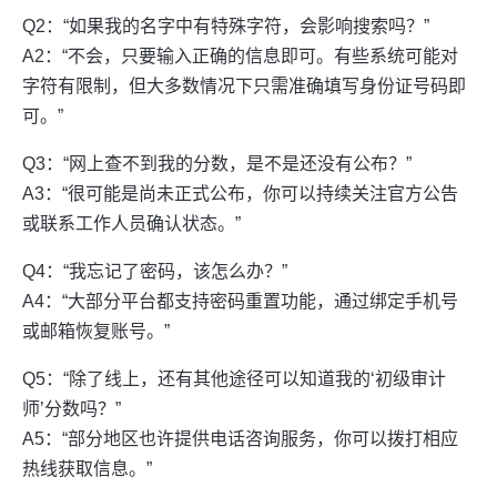
Q2：“如果我的名字中有特殊字符，会影响搜索吗？”
A2：“不会，只要输入正确的信息即可。有些系统可能对
字符有限制，但大多数情况下只需准确填写身份证号码即
可。”
Q3：“网上查不到我的分数，是不是还没有公布？”
A3：“很可能是尚未正式公布，你可以持续关注官方公告
或联系工作人员确认状态。”
Q4：“我忘记了密码，该怎么办？”
A4：“大部分平台都支持密码重置功能，通过绑定手机号
或邮箱恢复账号。”
Q5：“除了线上，还有其他途径可以知道我的‘初级审计
师’分数吗？”
A5：“部分地区也许提供电话咨询服务，你可以拨打相应
热线获取信息。”