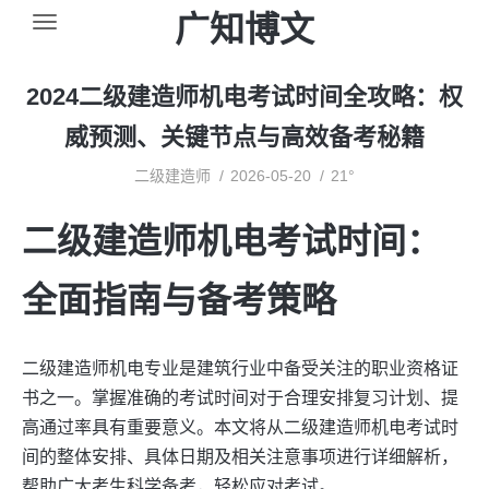
广知博文
2024二级建造师机电考试时间全攻略：权
威预测、关键节点与高效备考秘籍
二级建造师
2026-05-20
21°
二级建造师机电考试时间：
全面指南与备考策略
二级建造师机电专业是建筑行业中备受关注的职业资格证
书之一。掌握准确的考试时间对于合理安排复习计划、提
高通过率具有重要意义。本文将从二级建造师机电考试时
间的整体安排、具体日期及相关注意事项进行详细解析，
帮助广大考生科学备考，轻松应对考试。