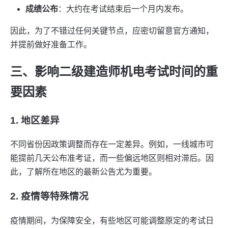
成绩公布
：大约在考试结束后一个月内发布。
因此，为了不错过任何关键节点，应密切留意官方通知，
并提前做好准备工作。
三、影响二级建造师机电考试时间的重
要因素
1. 地区差异
不同省份因政策调整而存在一定差异。例如，一线城市可
能提前几天公布准考证，而一些偏远地区则相对滞后。因
此，了解所在地区的最新公告尤为重要。
2. 疫情等特殊情况
疫情期间，为保障安全，有些地区可能调整原定的考试日