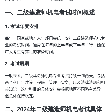
一、二级建造师机电考试时间概述
1. 考试年度安排
每年，国家或地方人事部门会统一安排二级建造师机电专
业的考试时间。通常在每年的上半年或下半年举行，确保
广大考生有充足的准备时间。
2. 考试周期
一般来说，二级建造师机电专业考试持续一到两天，包括
两个科目：建设工程施工管理与实务，以及法律法规和相
关知识。这些科目的具体安排会根据地区不同略有差异，
但总体保持稳定。
二、2024年二级建造师机电考试具体