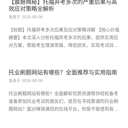
【震撼揭秘】托福弃考多次的严重后果与高
效应对策略全解析
发表于 2026-08-06
【标题】托福弃考多次后果及应对策略详解 【核心价值
摘要】本文深入分析托福弃考多次的后果，提供实用应
对方案，帮助考生理清思路、降低损失，实现考试目
标。 托福弃考多次会带来哪些影响？快速了解风险与解
决方案 许多备考托福的...
托业刷题网站有哪些？全面推荐与实用指南
发表于 2026-08-06
托业刷题网站有哪些？全面解析优质资源帮你轻松备考
准备参加托业考试的朋友们，是否在寻找靠谱的托业刷
题网站？面对琳琅满目的在线平台，你是不是感到有些
迷茫，不知道该选择哪个最适合自己？别担心！今天我
将为你详细介绍一些值得...