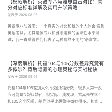
【权威解析】英语专八与雅思直击对比：高
分对应标准详解及实用升学策略
发表于 2026-08-06
英语专八与雅思：一个真实的对比和我的个人体会 说到
英语考试，尤其是像专八和雅思这样的国际性水平测
试，我一直觉得它们代表了两种截然不同的“语言文
化”。我自己从学生时代起就接触过这两个体系，也算
是有点“亲身体验”——当然...
【深度解析】托福104与105分数差异究竟有
多微妙？背后隐藏的心理奥秘与实战秘诀
发表于 2026-08-06
托福104与105差别大么 说起托福分数，很多人第一反
应可能是“越高越好”，但实际上我发现，尤其是在104
和105这个区间，差异似乎比想象中微妙得多。其实，
我自己也曾在备考路上徘徊过这两个分数点，从最初的