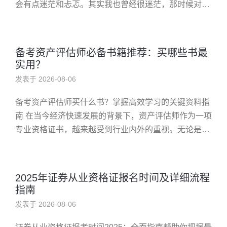
会有点迷茫和忐忑。其实我也曾经很迷茫，那时候对整
个备考流程毫无头绪，只知道“要考”这个目标，却不知
道从何入手。记得第一次...
备考资产评估师必备书籍推荐：买哪些书最
实用？
发表于 2026-08-06
备考资产评估师买什么书？掌握高效学习的关键资料指
南 在当今经济快速发展的背景下，资产评估师作为一项
专业资格证书，越来越受到行业内外的重视。无论是职
业晋升还是个人能力提升，系统性地准备资产评估师考
试都离不开优质的学习资...
2025年证券从业资格证报名时间及详细流程
指南
发表于 2026-08-06