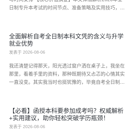
日制专升本考试的时间节点、准备策略及实用技巧，帮
助目标人群高效规划复习计划，实现顺利通过。 了解
2026年全日制...
全面解析自考全日制本科文凭的含义与升学
就业优势
发表于 2026-08-06
我还清楚记得那天，阳光透过窗户洒在桌子上，我坐在
那里，看着手里的资料，那种既期待又忐忑的心情其实
一直没变。其实我当时也挺犹豫的，毕竟自考全日制本
科听起来像是个“逆袭”的故事，但真要迈出这一步，又
会遇到多少困难？是不是...
【必看】函授本科要参加成考吗？权威解析
+实用建议，助你轻松突破学历瓶颈！
发表于 2026-08-06